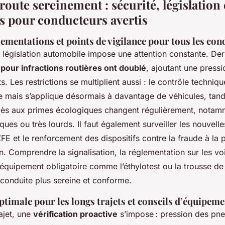
route sereinement : sécurité, législation 
s pour conducteurs avertis
ementations et points de vigilance pour tous les co
a législation automobile impose une attention constante. De
s pour infractions routières ont doublé
, ajoutant une pressi
. Les restrictions se multiplient aussi : le contrôle techniqu
mais s’applique désormais à davantage de véhicules, tand
cès aux primes écologiques changent régulièrement, notam
ques ou très lourds. Il faut également surveiller les nouvelle
ZFE et le renforcement des dispositifs contre la fraude à la 
n. Comprendre la signalisation, la réglementation sur les vo
’équipement obligatoire comme l’éthylotest ou la trousse de
 conduite plus sereine et conforme.
timale pour les longs trajets et conseils d’équipem
ajet, une
vérification proactive
s’impose : pression des pne