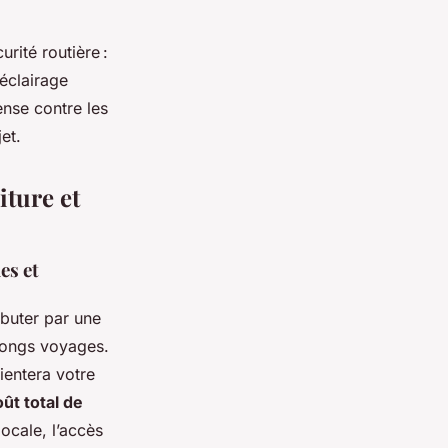
rité routière :
’éclairage
ense contre les
et.
iture et
es et
ébuter par une
 longs voyages.
entera votre
oût total de
locale, l’accès