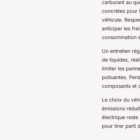
carburant au quo
concrètes pour l
véhicule. Respec
anticiper les fr
consommation et
Un entretien rég
de liquides, réa
limiter les pann
polluantes. Pens
composants et c
Le choix du véh
émissions réduit
électrique reste
pour tirer parti