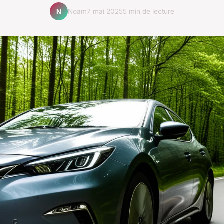
Noam
7 mai 2025
5 min de lecture
N