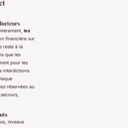
et
nducteurs
rnièrement,
les
on financière sur
e reste à la
is que les
ment pour les
s interdictions
plaque
ies réservées au
 secours,
ents
us, niveaux