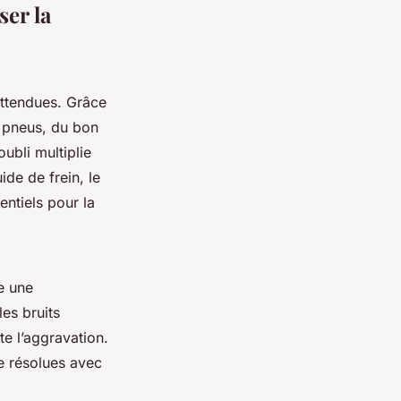
er la
attendues. Grâce
s pneus, du bon
ubli multiplie
ide de frein, le
entiels pour la
e une
les bruits
te l’aggravation.
e résolues avec