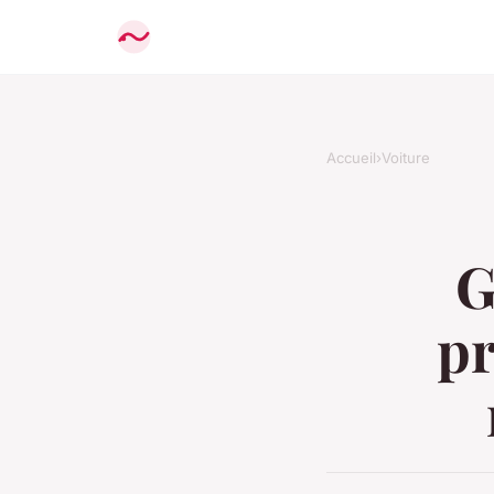
Accueil
›
Voiture
G
pr