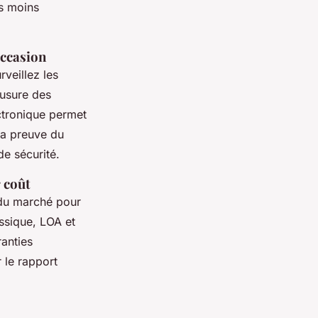
es moins
occasion
veillez les
 usure des
ctronique permet
la preuve du
de sécurité.
r coût
e du marché pour
ssique, LOA et
ranties
r le rapport