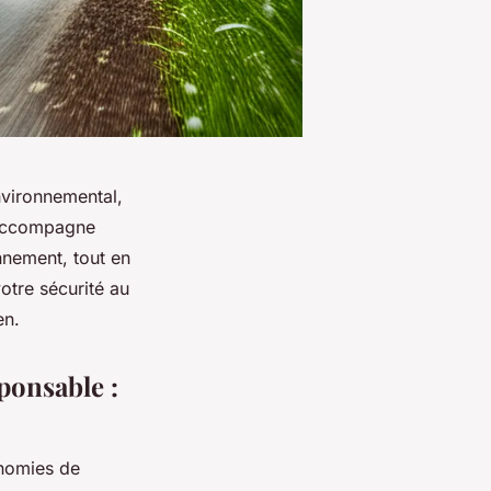
nvironnemental,
 accompagne
onnement, tout en
otre sécurité au
en.
ponsable :
onomies de