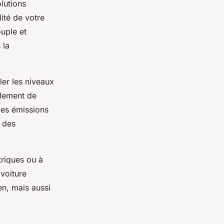
lutions
lité de votre
ouple et
 la
ler les niveaux
ulement de
les émissions
e des
triques ou à
 voiture
en, mais aussi