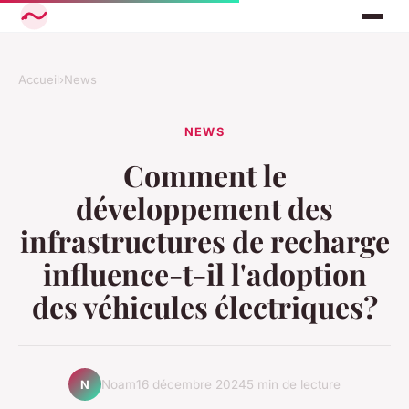
Accueil
›
News
NEWS
Comment le
développement des
infrastructures de recharge
influence-t-il l'adoption
des véhicules électriques?
Noam
16 décembre 2024
5 min de lecture
N