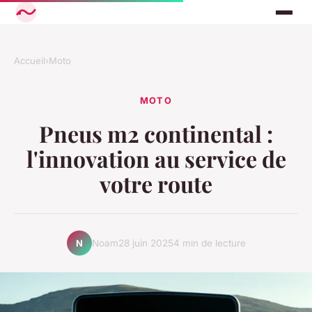
Accueil
›
Moto
MOTO
Pneus m2 continental :
l'innovation au service de
votre route
Noam
28 juin 2025
4 min de lecture
N